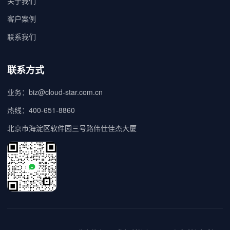
关于我们
客户案例
联系我们
联系方式
业务：
biz@cloud-star.com.cn
热线：
400-651-8860
北京市海淀区软件园三号路伟仕佳杰大厦