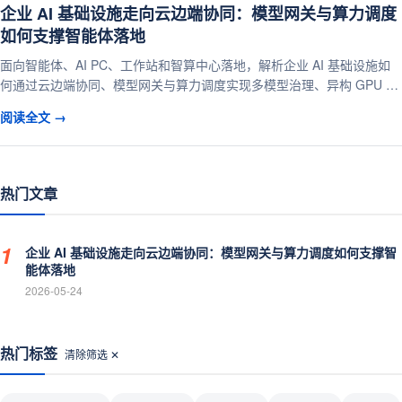
企业 AI 基础设施走向云边端协同：模型网关与算力调度
如何支撑智能体落地
面向智能体、AI PC、工作站和智算中心落地，解析企业 AI 基础设施如
何通过云边端协同、模型网关与算力调度实现多模型治理、异构 GPU 资
源池化和可运营闭环。
阅读全文 →
热门文章
1
企业 AI 基础设施走向云边端协同：模型网关与算力调度如何支撑智
能体落地
2026-05-24
热门标签
清除筛选 ✕