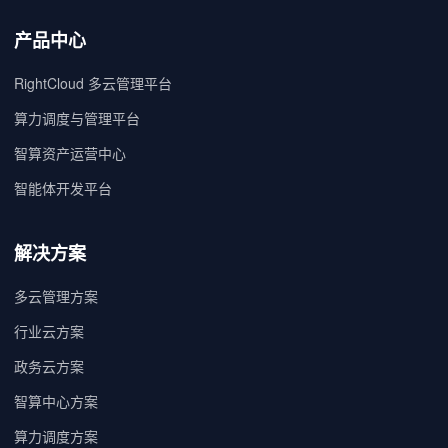
产品中心
RightCloud 多云管理平台
算力调度与管理平台
智算资产运营中心
智能体开发平台
解决方案
多云管理方案
行业云方案
政务云方案
智算中心方案
算力调度方案