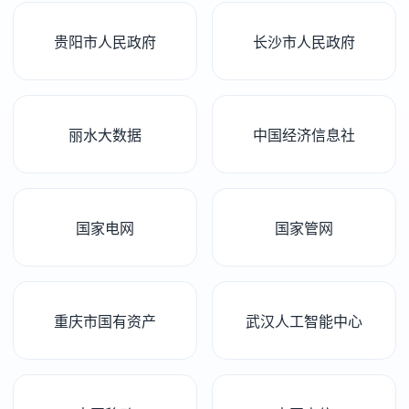
贵阳市人民政府
长沙市人民政府
丽水大数据
中国经济信息社
国家电网
国家管网
重庆市国有资产
武汉人工智能中心