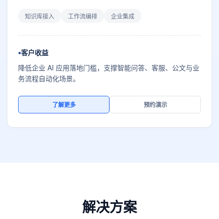
知识库接入
工作流编排
企业集成
客户收益
降低企业 AI 应用落地门槛，支撑智能问答、客服、公文与业
务流程自动化场景。
了解更多
预约演示
解决方案