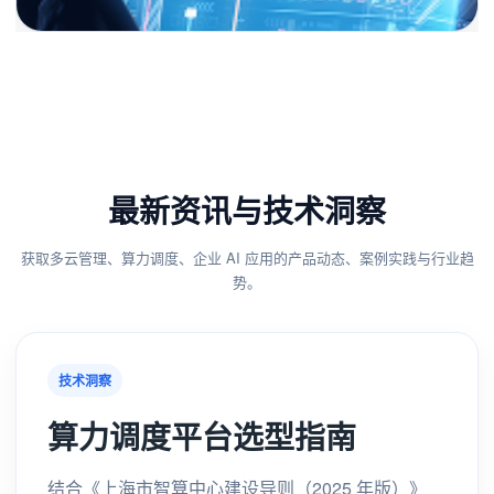
最新资讯与技术洞察
获取多云管理、算力调度、企业 AI 应用的产品动态、案例实践与行业趋
势。
技术洞察
算力调度平台选型指南
结合《上海市智算中心建设导则（2025 年版）》