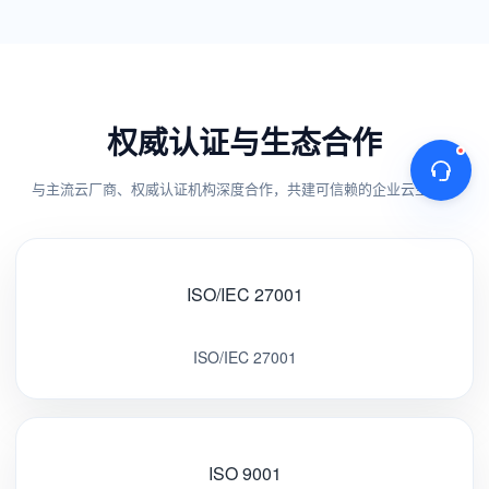
权威认证与生态合作
与主流云厂商、权威认证机构深度合作，共建可信赖的企业云生态。
ISO/IEC 27001
ISO/IEC 27001
ISO 9001