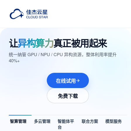
让
异构算力
真正被用起来
统一纳管 GPU / NPU / CPU 异构资源，整体利用率提升
40%+
在线试用
免费下载
智算管理
多云管理
智能体平
联合方案
模型服务
台