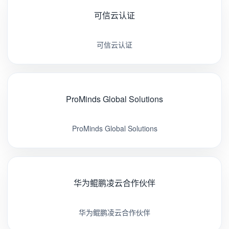
可信云认证
可信云认证
ProMinds Global Solutions
ProMinds Global Solutions
华为鲲鹏凌云合作伙伴
华为鲲鹏凌云合作伙伴