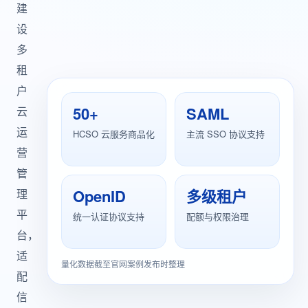
建
设
多
租
户
50+
SAML
云
运
HCSO 云服务商品化
主流 SSO 协议支持
营
管
OpenID
多级租户
理
平
统一认证协议支持
配额与权限治理
台，
适
量化数据截至官网案例发布时整理
配
信