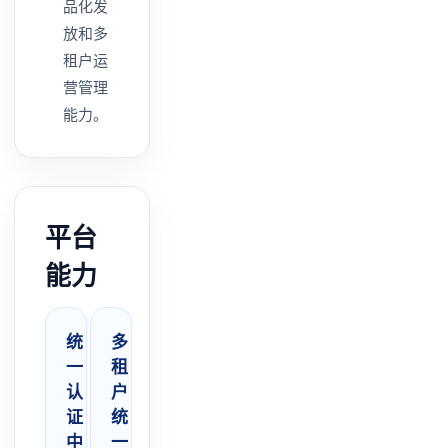
品化发
放和多
租户运
营管理
能力。
平台
能力
统
多
一
租
认
户
证
统
中
一