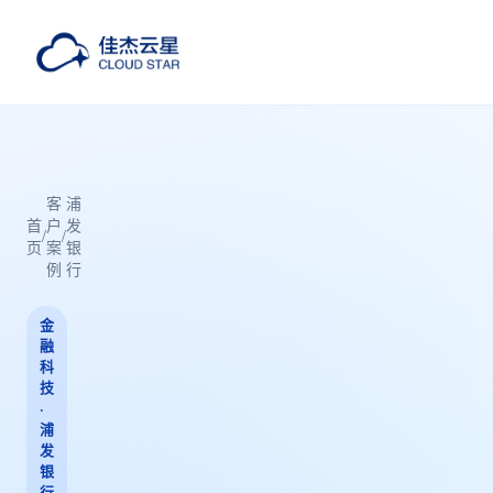
客
浦
首
户
发
/
/
页
案
银
例
行
金
融
科
技
·
浦
发
银
行