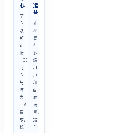
心
运
营
南
向
处
联
理
邦
复
对
杂
接
多
HCSO，
级
北
租
向
户
与
和
浦
配
发
额
UIAS
场
集
景，
成，
提
统
升