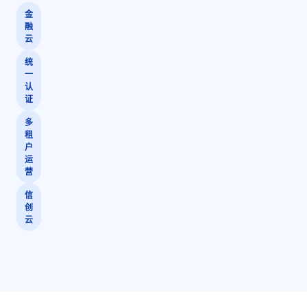
金
融
云
统
一
认
证
多
租
户
运
营
信
创
云