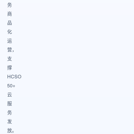
务
商
品
化
运
营，
支
撑
HCSO
50+
云
服
务
发
放。