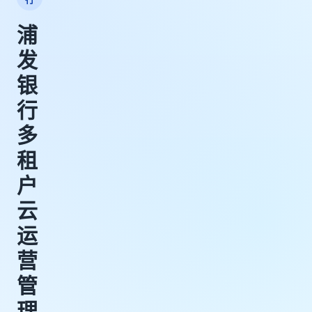
浦
发
银
行
多
租
户
云
运
营
管
理