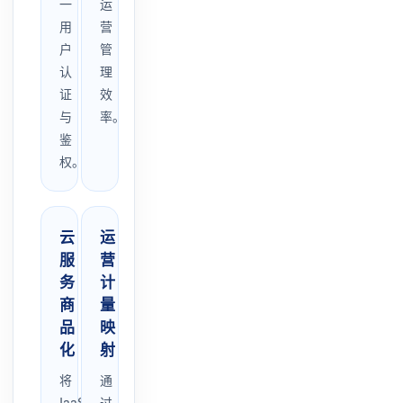
一
运
用
营
户
管
认
理
证
效
与
率。
鉴
权。
云
运
服
营
务
计
商
量
品
映
化
射
将
通
IaaS、
过