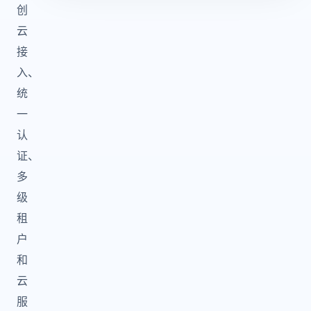
创
云
接
入、
统
一
认
证、
多
级
租
户
和
云
服