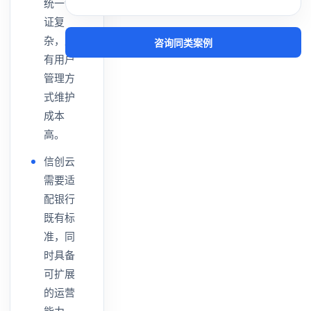
统一认
证复
杂，原
咨询同类案例
有用户
管理方
式维护
成本
高。
信创云
需要适
配银行
既有标
准，同
时具备
可扩展
的运营
能力。