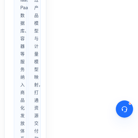
PaaS、
产
数
品
据
模
库、
型
容
与
器
计
等
量
服
模
务
型
纳
映
入
射，
商
打
品
通
化
资
发
源
放
交
体
付