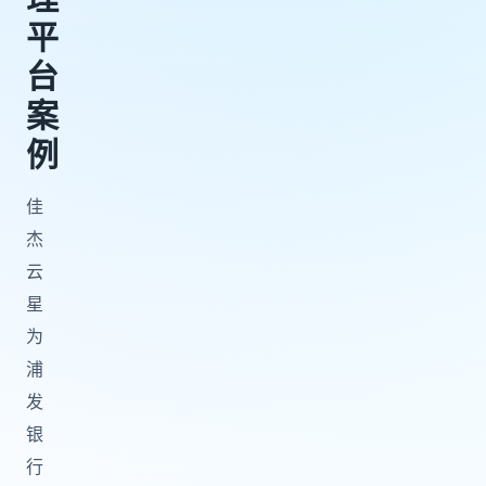
平
台
案
例
佳
杰
云
星
为
浦
发
银
行