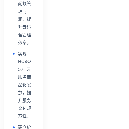
配额管
理问
题，提
升云运
营管理
效率。
实现
HCSO
50+ 云
服务商
品化发
放，提
升服务
交付规
范性。
建立统