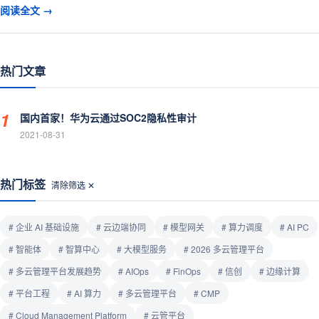
网络安全和保护用户隐私上的水准是世界一流的。
阅读全文 →
热门文章
1
国内首家！华为云通过SOC2隐私性审计
2021-08-31
热门标签
清除筛选 ✕
#
企业 AI 基础设施
#
云边端协同
#
模型网关
#
算力调度
#
AI PC
#
智能体
#
智算中心
#
大模型服务
#
2026 多云管理平台
#
多云管理平台发展趋势
#
AIOps
#
FinOps
#
信创
#
边缘计算
#
平台工程
#
AI 算力
#
多云管理平台
#
CMP
#
Cloud Management Platform
#
云管平台