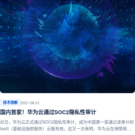
技术洞察
2021-08-31
国内首家！华为云通过SOC2隐私性审计
近日，华为云正式通过SOC2隐私性审计，成为中国第一家通过该审计的
IaaS（基础设施即服务）云服务商。这又一次表明，华为云在保障用户