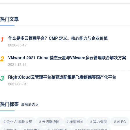
热门文章
1
什么是多云管理平台？CMP 定义、核心能力与企业价值
2026-05-17
2
VMworld 2021 China 佳杰云星与VMware多云管理联合解决方案
2021-12-11
3
RightCloud云管理平台兼容适配鲲鹏飞腾麒麟等国产化平台
2021-08-31
热门标签
清除筛选 ✕
#
企业 AI 基础设施
#
云边端协同
#
模型网关
#
算力调度
#
AI PC