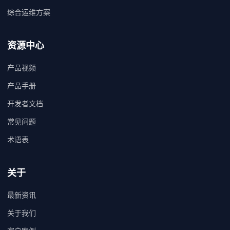
综合运维方案
资源中心
产品视频
产品手册
开发者文档
常见问题
术语表
关于
最新资讯
关于我们