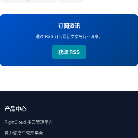
订阅资讯
通过 RSS 订阅最新文章与行业洞察。
获取 RSS
产品中心
RightCloud 多云管理平台
算力调度与管理平台