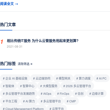
之路。差别在于，企业是用公有云，还是私有云，或是采用混合云架构。
阅读全文 →
热门文章
1
相比传统IT服务 为什么云管服务用起来更划算?
2021-08-31
热门标签
清除筛选 ✕
#
企业 AI 基础设施
#
云边端协同
#
模型网关
#
算力调度
#
AI PC
#
智能体
#
智算中心
#
大模型服务
#
2026 多云管理平台
#
多云管理平台发展趋势
#
AIOps
#
FinOps
#
信创
#
边缘计算
#
平台工程
#
AI 算力
#
多云管理平台
#
CMP
#
Cloud Management Platform
#
云管平台