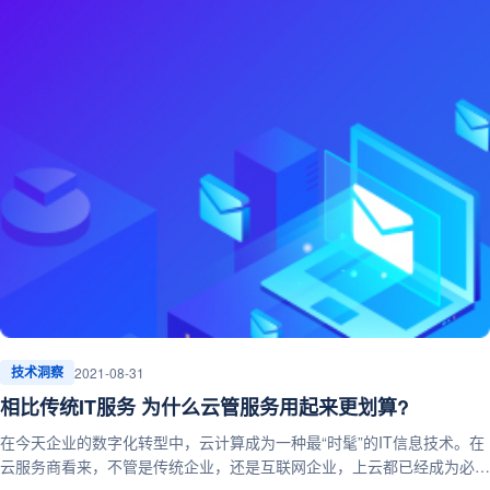
技术洞察
2021-08-31
相比传统IT服务 为什么云管服务用起来更划算?
在今天企业的数字化转型中，云计算成为一种最“时髦”的IT信息技术。在
云服务商看来，不管是传统企业，还是互联网企业，上云都已经成为必由