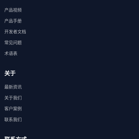
产品视频
产品手册
开发者文档
常见问题
术语表
关于
最新资讯
关于我们
客户案例
联系我们