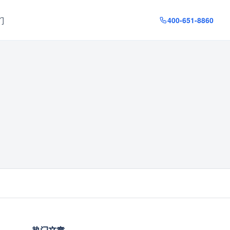
们
400-651-8860