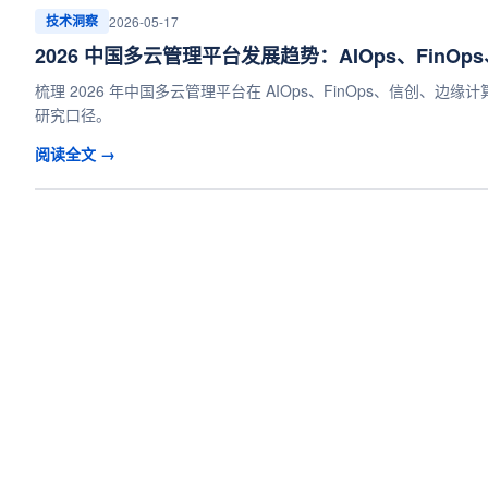
技术洞察
2026-05-17
2026 中国多云管理平台发展趋势：AIOps、FinO
梳理 2026 年中国多云管理平台在 AIOps、FinOps、信创
研究口径。
阅读全文 →