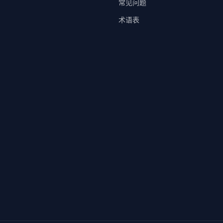
常见问题
术语表