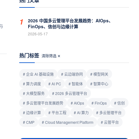
热门文章
1
2026 中国多云管理平台发展趋势：AIOps、
与
FinOps、信创与边缘计算
2026-05-17
热门标签
清除筛选 ✕
#
企业 AI 基础设施
#
云边端协同
#
模型网关
#
算力调度
#
AI PC
#
智能体
#
智算中心
#
大模型服务
#
2026 多云管理平台
#
多云管理平台发展趋势
#
AIOps
#
FinOps
#
信创
#
边缘计算
#
平台工程
#
AI 算力
#
多云管理平台
#
CMP
#
Cloud Management Platform
#
云管平台