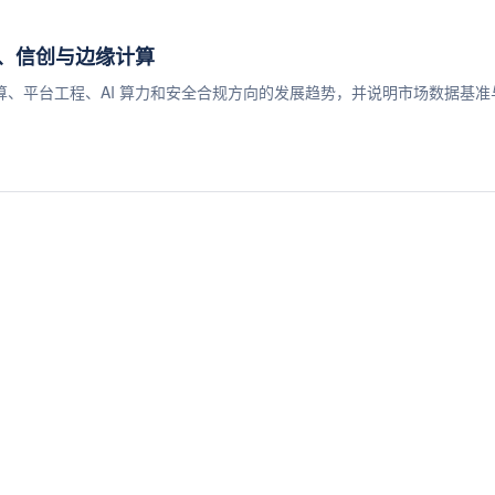
ps、信创与边缘计算
、边缘计算、平台工程、AI 算力和安全合规方向的发展趋势，并说明市场数据基准