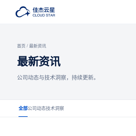
首页
/
最新资讯
最新资讯
公司动态与技术洞察，持续更新。
全部
公司动态
技术洞察