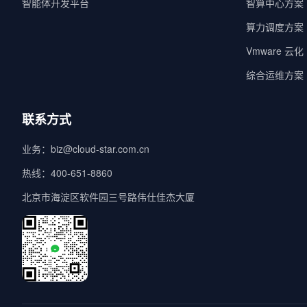
智能体开发平台
智算中心方案
算力调度方案
Vmware 云化
综合运维方案
联系方式
业务：
biz@cloud-star.com.cn
热线：
400-651-8860
北京市海淀区软件园三号路伟仕佳杰大厦